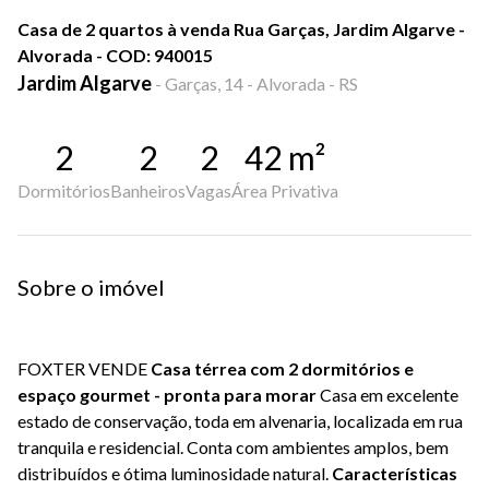
Casa de 2 quartos à venda Rua Garças, Jardim Algarve -
Alvorada - COD: 940015
Jardim Algarve
-
Garças, 14 - Alvorada - RS
2
2
2
42
m²
Dormitórios
Banheiros
Vagas
Área Privativa
Sobre o imóvel
FOXTER VENDE
Casa térrea com 2 dormitórios e
espaço gourmet - pronta para morar
Casa em excelente
estado de conservação, toda em alvenaria, localizada em rua
tranquila e residencial. Conta com ambientes amplos, bem
distribuídos e ótima luminosidade natural.
Características