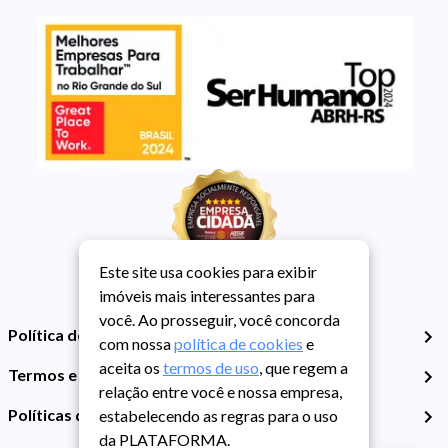
Este site usa cookies para exibir
imóveis mais interessantes para
você. Ao prosseguir, você concorda
Política de Privacidade
com nossa
política de cookies
e
aceita os
termos de uso
, que regem a
Termos e Condições de Uso
relação entre você e nossa empresa,
Políticas de Cookies
estabelecendo as regras para o uso
da PLATAFORMA.