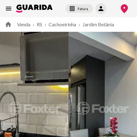
Fatura
Venda
›
RS
›
Cachoeirinha
›
Jardim Betânia