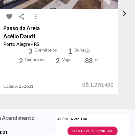
Passo da Areia
Be
Acélio Daudt
Ca
Porto Alegre - RS
Po
3
1
Dormitórios
Suíte
2
2
88
Banheiros
Vagas
m²
R$ 1.270.490
Código:
252621
Có
e Atendimento
AGÊNCIA VIRTUAL
ACESSE A AGÊNCIA VIRTUAL
9001