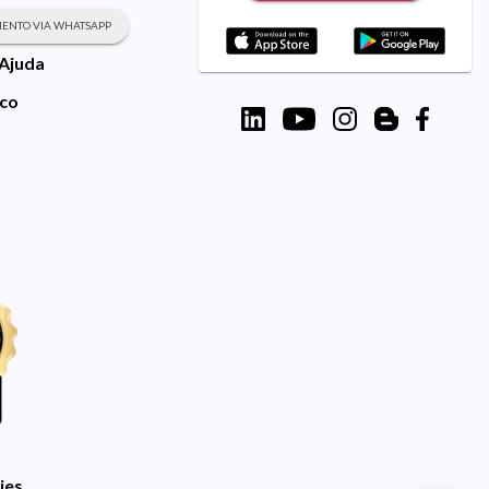
ENTO VIA WHATSAPP
 Ajuda
sco
ies