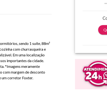
*
Co
Qu
ormitórios, sendo 1 suíte, 88m²
, cozinha com churrasqueira e
alizável. Em uma localização
ssos importantes da cidade.
ita. *Imagens meramente
cio com margem de desconto
 um corretor Foxter.