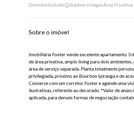
Dormitórios
Suíte
Banheiros
Vagas
Área Privativa
Sobre o imóvel
Imobiliária Foxter vende excelente apartamento 3 d
de área privativa, amplo living para dois ambientes
área de serviço separada. Planta totalmente person
privilegiada, próximo ao Bourbon Ipiranga e de ace
Converse com um corretor Foxter e agende uma vis
ilustrativas, referente ao decorado.
*Valor de anún
aplicada, para demais formas de negociação contate