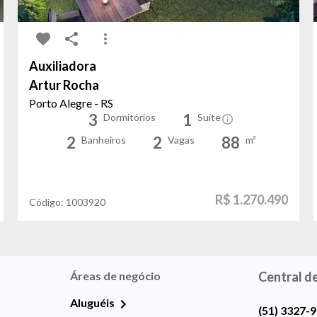
Auxiliadora
Artur Rocha
Porto Alegre - RS
3
1
Dormitórios
Suíte
2
2
88
Banheiros
Vagas
m²
R$ 1.270.490
Código:
1003920
Áreas de negócio
Central d
Aluguéis
(51) 3327-