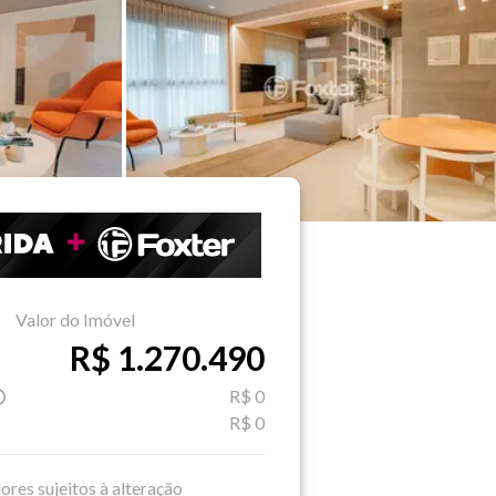
Valor do Imóvel
R$ 1.270.490
R$ 0
R$ 0
ores sujeitos à alteração