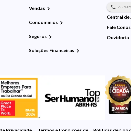
ATENDIM
Vendas
Central de
Condomínios
Fale Cono
Seguros
Ouvidoria
Soluções Financeiras
 de Privacidade
Termos e Condições de Uso
Políticas de Cook