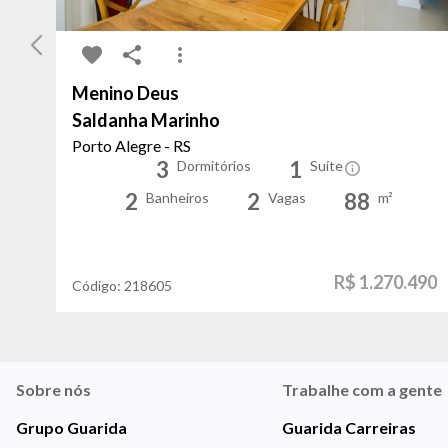
Menino Deus
Saldanha Marinho
Porto Alegre - RS
3
1
Dormitórios
Suíte
2
2
88
Banheiros
Vagas
m²
R$ 1.270.490
Código:
218605
Sobre nós
Trabalhe com a gente
Grupo Guarida
Guarida Carreiras