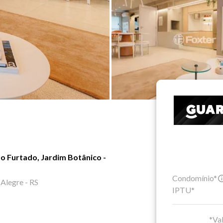
o Furtado, Jardim Botânico -
Condomínio*
 Alegre - RS
IPTU*
*Val