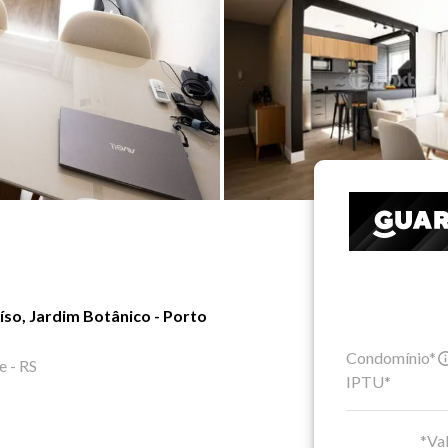
so, Jardim Botânico - Porto
Condomínio*
e - RS
IPTU*
*Val