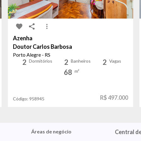
Azenha
Doutor Carlos Barbosa
Porto Alegre - RS
2
2
2
Dormitórios
Banheiros
Vagas
68
m²
R$ 497.000
Código:
958945
Áreas de negócio
Central d