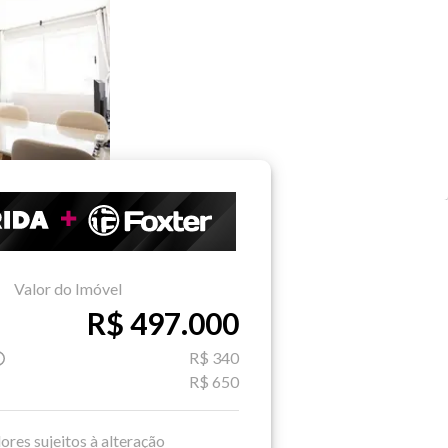
Valor do Imóvel
R$ 497.000
R$ 340
R$ 650
ores sujeitos à alteração