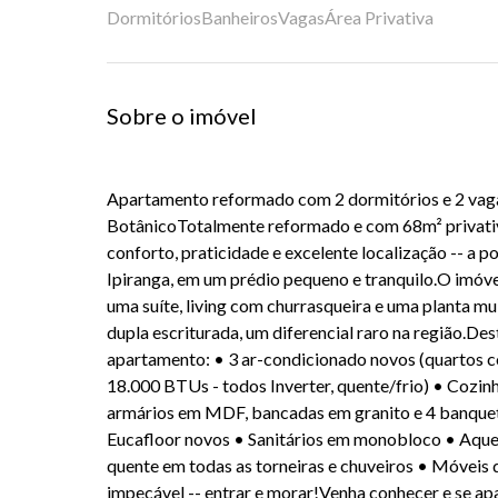
Dormitórios
Banheiros
Vagas
Área Privativa
Sobre o imóvel
Apartamento reformado com 2 dormitórios e 2 vag
BotânicoTotalmente reformado e com 68m² privati
conforto, praticidade e excelente localização -- a
Ipiranga, em um prédio pequeno e tranquilo.O imóve
uma suíte, living com churrasqueira e uma planta 
dupla escriturada, um diferencial raro na região.De
apartamento: • 3 ar-condicionado novos (quartos 
18.000 BTUs - todos Inverter, quente/frio) • Cozi
armários em MDF, bancadas em granito e 4 banqueta
Eucafloor novos • Sanitários em monobloco • Aquec
quente em todas as torneiras e chuveiros • Móveis 
impecável -- entrar e morar!Venha conhecer e se ap