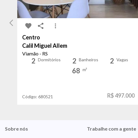
Centro
Calil Miguel Allem
Viamão - RS
2
2
2
Dormitórios
Banheiros
Vagas
68
m²
R$ 497.000
Código:
680521
Sobre nós
Trabalhe com a gente