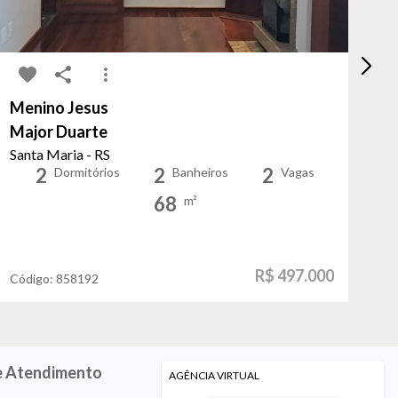
Menino Jesus
A
Major Duarte
Pr
Santa Maria - RS
Po
2
2
2
Dormitórios
Banheiros
Vagas
68
m²
R$ 497.000
Código:
858192
Có
e Atendimento
AGÊNCIA VIRTUAL