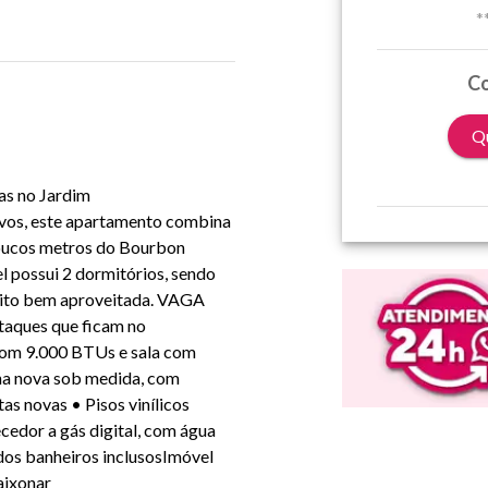
*
Co
Qu
as no Jardim
vos, este apartamento combina
 poucos metros do Bourbon
l possui 2 dormitórios, sendo
muito bem aproveitada. VAGA
staques que ficam no
com 9.000 BTUs e sala com
nha nova sob medida, com
s novas • Pisos vinílicos
edor a gás digital, com água
dos banheiros inclusosImóvel
aixonar