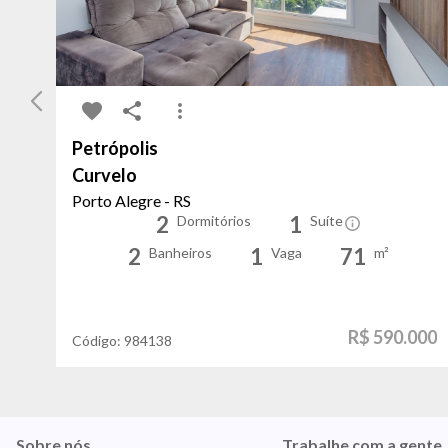
Petrópolis
Curvelo
Porto Alegre - RS
2
1
Dormitórios
Suíte
2
1
71
Banheiros
Vaga
m²
R$ 590.000
Código:
984138
Sobre nós
Trabalhe com a gente