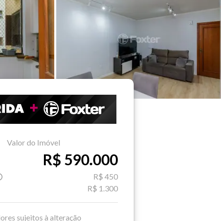
Valor do Imóvel
R$ 590.000
R$ 450
R$ 1.300
ores sujeitos à alteração