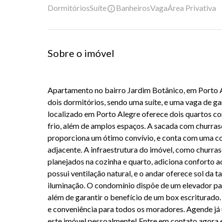
Dormitórios
Suíte
Banheiros
Vaga
Área Privativa
Sobre o imóvel
Apartamento no bairro Jardim Botânico, em Porto A
dois dormitórios, sendo uma suíte, e uma vaga de 
localizado em Porto Alegre oferece dois quartos c
frio, além de amplos espaços. A sacada com churrasq
proporciona um ótimo convívio, e conta com uma co
adjacente. A infraestrutura do imóvel, como churras
planejados na cozinha e quarto, adiciona conforto ao
possui ventilação natural, e o andar oferece sol da ta
iluminação. O condomínio dispõe de um elevador par
além de garantir o benefício de um box escriturado
e conveniência para todos os moradores. Agende já 
este imóvel pessoalmente! Entre em contato agora 