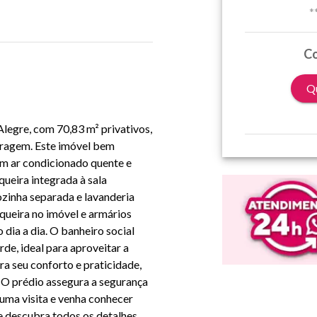
*
Co
Qu
legre, com 70,83 m² privativos,
garagem. Este imóvel bem
om ar condicionado quente e
ueira integrada à sala
zinha separada e lavanderia
queira no imóvel e armários
 dia a dia. O banheiro social
rde, ideal para aproveitar a
a seu conforto e praticidade,
. O prédio assegura a segurança
uma visita e venha conhecer
e descubra todos os detalhes