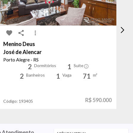
Menino Deus
Tr
José de Alencar
Lu
Porto Alegre - RS
Po
2
1
Dormitórios
Suíte
2
1
71
Banheiros
Vaga
m²
R$ 590.000
Código:
193405
Có
e Atendimento