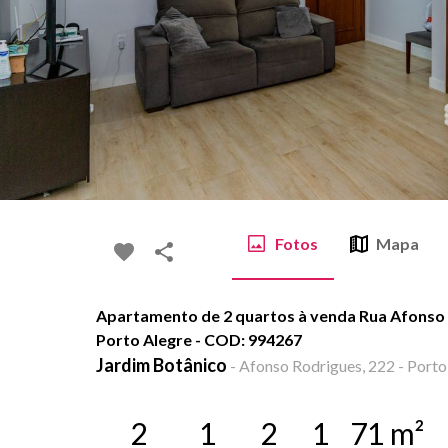
Fotos
Mapa
Apartamento de 2 quartos à venda Rua Afonso 
Porto Alegre - COD: 994267
Jardim Botânico
-
Afonso Rodrigues, 222 - Porto
2
1
2
1
71
m²