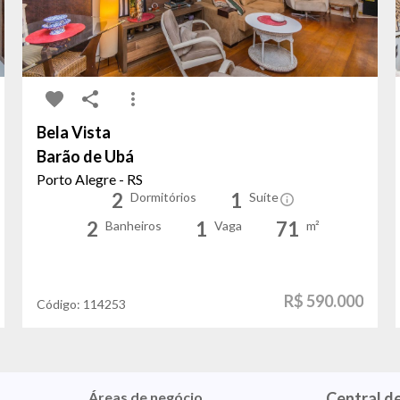
Bela Vista
Barão de Ubá
Porto Alegre - RS
2
1
Dormitórios
Suíte
2
1
71
Banheiros
Vaga
m²
R$ 590.000
Código:
114253
Áreas de negócio
Central d