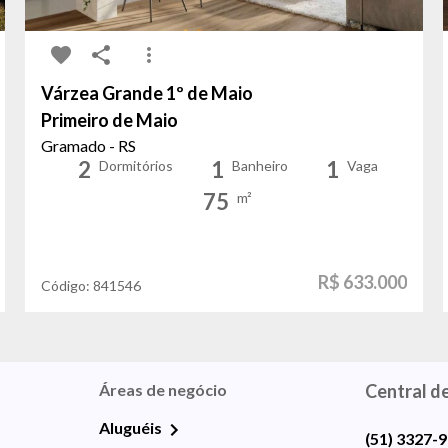
Várzea Grande 1º de Maio
Primeiro de Maio
Gramado - RS
2
1
1
Dormitórios
Banheiro
Vaga
75
m²
R$ 633.000
Código:
841546
Áreas de negócio
Central d
Aluguéis
(51) 3327-