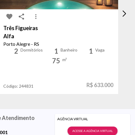
Três Figueiras
Ci
Alfa
V
Porto Alegre - RS
Po
2
1
1
Dormitórios
Banheiro
Vaga
75
m²
R$ 633.000
Código:
244831
Có
e Atendimento
AGÊNCIA VIRTUAL
ACESSE A AGÊNCIA VIRTUAL
9001