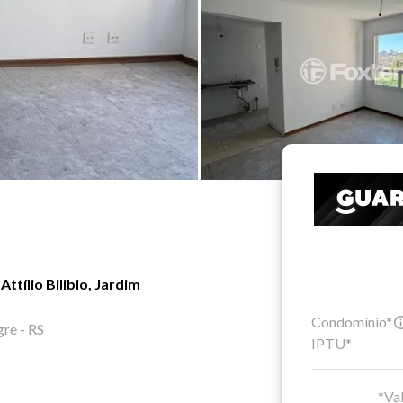
tílio Bilibio, Jardim
Condomínio*
gre - RS
IPTU*
*Val