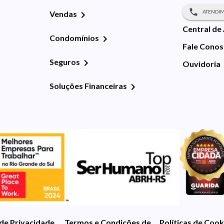
ATENDIM
Vendas
Central de
Condomínios
Fale Cono
Seguros
Ouvidoria
Soluções Financeiras
 de Privacidade
Termos e Condições de Uso
Políticas de Cook