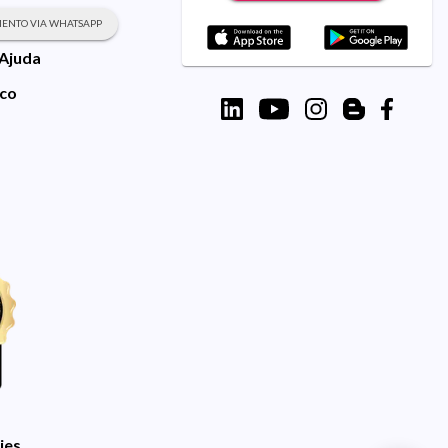
ENTO VIA WHATSAPP
 Ajuda
sco
ies