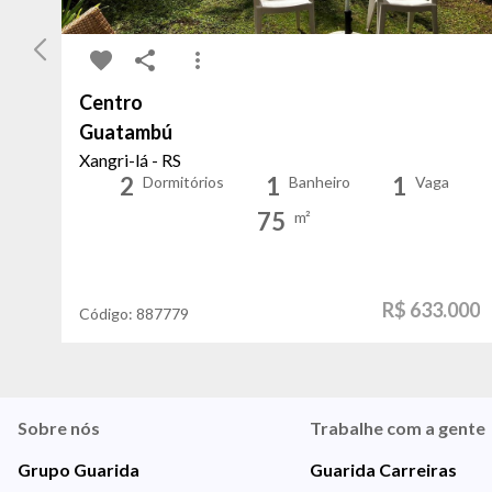
Centro
Guatambú
Xangri-lá - RS
2
1
1
Dormitórios
Banheiro
Vaga
75
m²
R$ 633.000
Código:
887779
Sobre nós
Trabalhe com a gente
Grupo Guarida
Guarida Carreiras