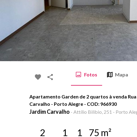
Fotos
Mapa
Apartamento Garden de 2 quartos à venda Rua At
Carvalho - Porto Alegre - COD: 966930
Jardim Carvalho
-
Attílio Bilibio, 251 - Porto Ale
2
1
1
75
m²