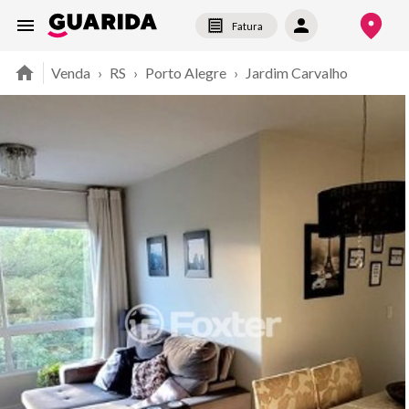
Fatura
Venda
›
RS
›
Porto Alegre
›
Jardim Carvalho