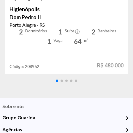
Higienópolis
Dom Pedro II
Porto Alegre - RS
2
1
2
Dormitórios
Suíte
Banheiros
1
64
Vaga
m²
R$ 480.000
Código:
208962
Sobre nós
Grupo Guarida
Agências