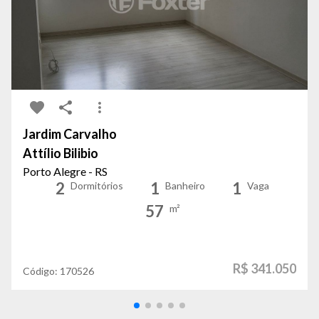
Jardim Carvalho
Attílio Bilibio
Porto Alegre - RS
2
1
1
Dormitórios
Banheiro
Vaga
57
m²
R$ 341.050
Código:
170526