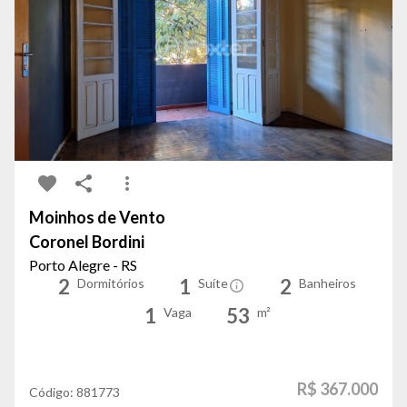
Moinhos de Vento
Coronel Bordini
Porto Alegre - RS
2
1
2
Dormitórios
Suíte
Banheiros
1
53
Vaga
m²
R$ 367.000
Código:
881773