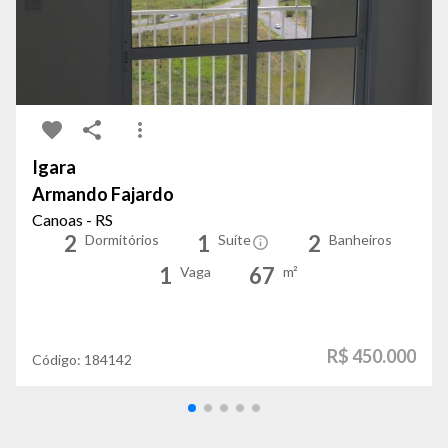
Igara
Armando Fajardo
Canoas - RS
2
1
2
Dormitórios
Suíte
Banheiros
1
67
Vaga
m²
R$ 450.000
Código:
184142