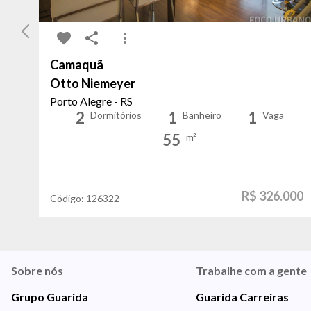
Camaquã
Otto Niemeyer
Porto Alegre - RS
2
1
1
Dormitórios
Banheiro
Vaga
55
m²
R$ 326.000
Código:
126322
Sobre nós
Trabalhe com a gente
Grupo Guarida
Guarida Carreiras