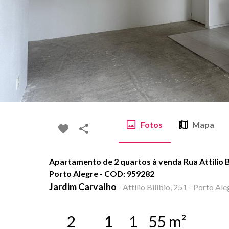
Fotos
Mapa
Apartamento de 2 quartos à venda Rua Attílio Bi
Porto Alegre - COD: 959282
Jardim Carvalho
-
Attílio Bilibio, 251 - Porto Ale
2
1
1
55
m²