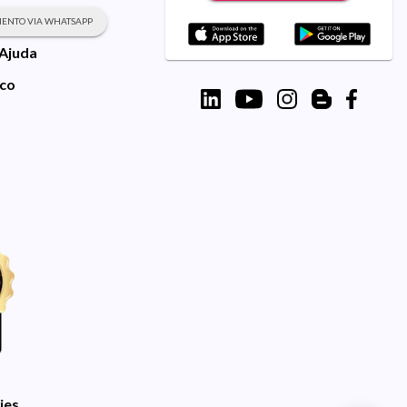
ENTO VIA WHATSAPP
 Ajuda
sco
ies