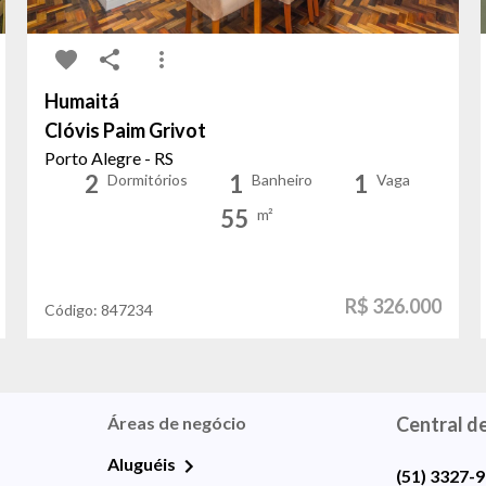
Humaitá
Clóvis Paim Grivot
Porto Alegre - RS
2
1
1
Dormitórios
Banheiro
Vaga
55
m²
R$ 326.000
Código:
847234
Áreas de negócio
Central d
Aluguéis
(51) 3327-