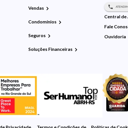
ATENDIM
Vendas
Central de
Condomínios
Fale Cono
Seguros
Ouvidoria
Soluções Financeiras
 de Privacidade
Termos e Condições de Uso
Políticas de Cook