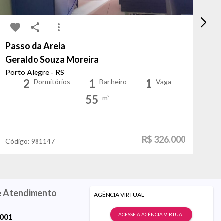
Passo da Areia
Ja
Geraldo Souza Moreira
At
Porto Alegre - RS
Po
2
1
1
Dormitórios
Banheiro
Vaga
55
m²
R$ 326.000
Código:
981147
Có
e Atendimento
AGÊNCIA VIRTUAL
ACESSE A AGÊNCIA VIRTUAL
9001