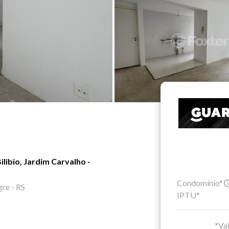
libio, Jardim Carvalho -
Condomínio*
gre - RS
IPTU*
*Val