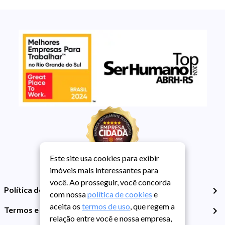
Este site usa cookies para exibir
imóveis mais interessantes para
você. Ao prosseguir, você concorda
Política de Privacidade
com nossa
política de cookies
e
aceita os
termos de uso
, que regem a
Termos e Condições de Uso
relação entre você e nossa empresa,