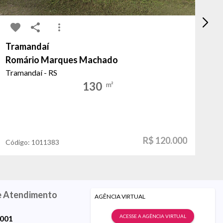
Tramandaí
Ab
Romário Marques Machado
Al
Tramandaí - RS
Po
130
m²
R$ 120.000
Código:
1011383
Có
e Atendimento
AGÊNCIA VIRTUAL
ACESSE A AGÊNCIA VIRTUAL
9001