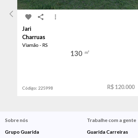
Jari
Charruas
Viamão - RS
130
m²
R$ 120.000
Código:
225998
Sobre nós
Trabalhe com a gente
Grupo Guarida
Guarida Carreiras