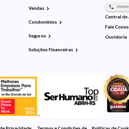
ATENDIM
Vendas
Central de
Condomínios
Fale Cono
Seguros
Ouvidoria
Soluções Financeiras
 de Privacidade
Termos e Condições de Uso
Políticas de Cook