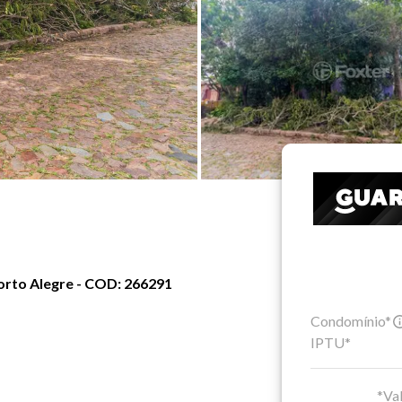
Porto Alegre - COD: 266291
Condomínio*
IPTU*
*Val