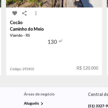
Cocão
Caminho do Meio
Viamão - RS
130
m²
R$ 120.000
Código:
295450
Áreas de negócio
Central d
Aluguéis
(51) 3327-