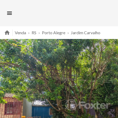
Venda
›
RS
›
Porto Alegre
›
Jardim Carvalho