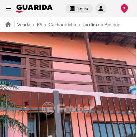
Fatura
Venda
›
RS
›
Cachoeirinha
›
Jardim do Bosque