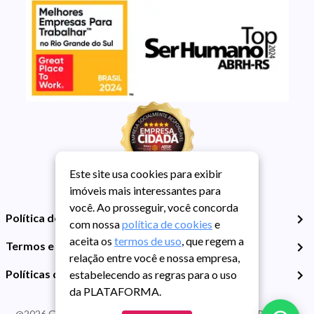
Este site usa cookies para exibir
imóveis mais interessantes para
você. Ao prosseguir, você concorda
Política de Privacidade
com nossa
política de cookies
e
aceita os
termos de uso
, que regem a
Termos e Condições de Uso
relação entre você e nossa empresa,
Políticas de Cookies
estabelecendo as regras para o uso
da PLATAFORMA.
@
2026
Guarida Imóvel. Todos os direitos reservados. CRECI RS -