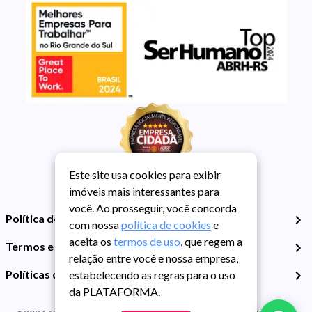
Este site usa cookies para exibir
imóveis mais interessantes para
você. Ao prosseguir, você concorda
Política de Privacidade
com nossa
política de cookies
e
aceita os
termos de uso
, que regem a
Termos e Condições de Uso
relação entre você e nossa empresa,
Políticas de Cookies
estabelecendo as regras para o uso
da PLATAFORMA.