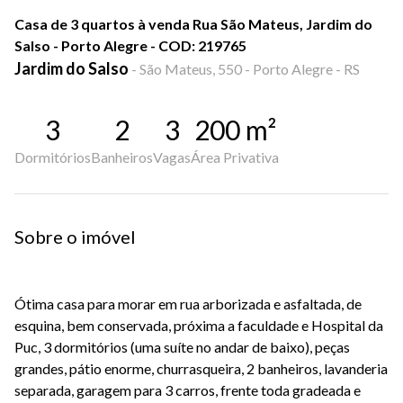
Casa de 3 quartos à venda Rua São Mateus, Jardim do
Salso - Porto Alegre - COD: 219765
Jardim do Salso
-
São Mateus, 550 - Porto Alegre - RS
3
2
3
200
m²
Dormitórios
Banheiros
Vagas
Área Privativa
Sobre o imóvel
Ótima casa para morar em rua arborizada e asfaltada, de
esquina, bem conservada, próxima a faculdade e Hospital da
Puc, 3 dormitórios (uma suíte no andar de baixo), peças
grandes, pátio enorme, churrasqueira, 2 banheiros, lavanderia
separada, garagem para 3 carros, frente toda gradeada e