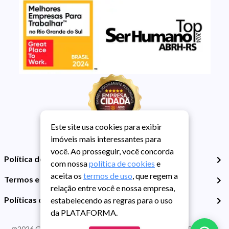
Este site usa cookies para exibir
imóveis mais interessantes para
você. Ao prosseguir, você concorda
Política de Privacidade
com nossa
política de cookies
e
aceita os
termos de uso
, que regem a
Termos e Condições de Uso
relação entre você e nossa empresa,
Políticas de Cookies
estabelecendo as regras para o uso
da PLATAFORMA.
@
2026
Guarida Imóvel. Todos os direitos reservados. CRECI RS -