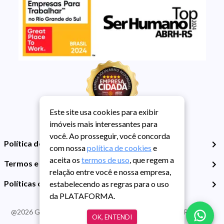
Este site usa cookies para exibir
imóveis mais interessantes para
você. Ao prosseguir, você concorda
Política de Privacidade
com nossa
política de cookies
e
aceita os
termos de uso
, que regem a
Termos e Condições de Uso
relação entre você e nossa empresa,
Políticas de Cookies
estabelecendo as regras para o uso
da PLATAFORMA.
@
2026
Guarida Imóvel. Todos os direitos reservados. CRECI RS -
OK, ENTENDI
413J | CNPJ Guarida: 89.398.606/0001-30