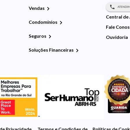
ATENDIM
Vendas
Central de
Condomínios
Fale Cono
Seguros
Ouvidoria
Soluções Financeiras
 de Privacidade
Termos e Condições de Uso
Políticas de Cook