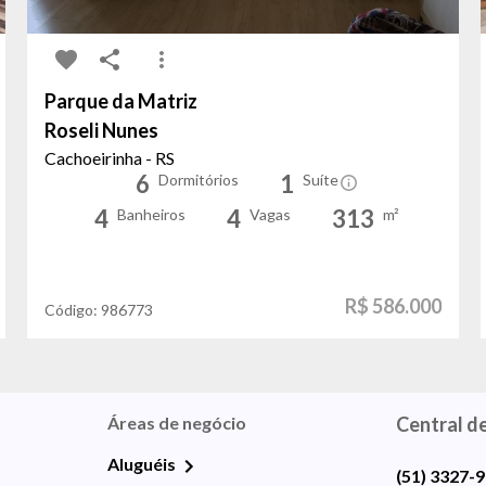
Parque da Matriz
Roseli Nunes
Cachoeirinha - RS
6
1
Dormitórios
Suíte
4
4
313
Banheiros
Vagas
m²
R$ 586.000
Código:
986773
Áreas de negócio
Central d
Aluguéis
(51) 3327-