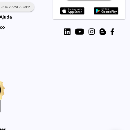
ENTO VIA WHATSAPP
 Ajuda
sco
ies