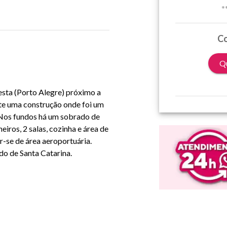
*
Co
Qu
esta (Porto Alegre) próximo a
ste uma construção onde foi um
 Nos fundos há um sobrado de
eiros, 2 salas, cozinha e área de
r-se de área aeroportuária.
do de Santa Catarina.