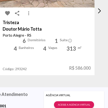
Tristeza
Ja
Doutor Mário Totta
Jo
Porto Alegre - RS
Po
6
1
Dormitórios
Suíte
4
4
313
Banheiros
Vagas
m²
R$ 586.000
Código:
293242
Có
e Atendimento
AGÊNCIA VIRTUAL
ACESSE A AGÊNCIA VIRTUAL
9001