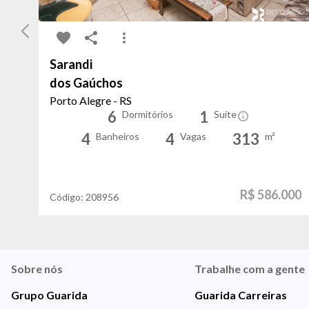
Sarandi
dos Gaúchos
Porto Alegre - RS
6
1
Dormitórios
Suíte
4
4
313
Banheiros
Vagas
m²
R$ 586.000
Código:
208956
Sobre nós
Trabalhe com a gente
Grupo Guarida
Guarida Carreiras