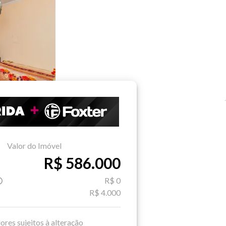
Valor do Imóvel
R$ 586.000
R$ 0
R$ 4.000
ores sujeitos à alteração