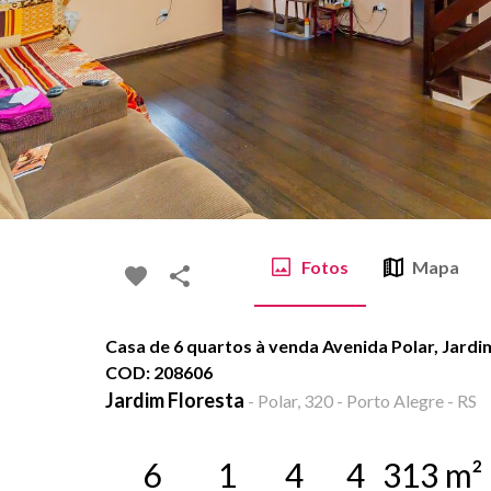
Fotos
Mapa
Casa de 6 quartos à venda Avenida Polar, Jardim
COD: 208606
Jardim Floresta
-
Polar, 320 - Porto Alegre - RS
6
1
4
4
313
m²