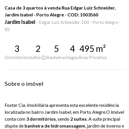
Casa de 3 quartos à venda Rua Edgar Luiz Schneider,
Jardim Isabel - Porto Alegre - COD: 1003560
Jardim Isabel
-
Edgar Luiz Schneider, 100 - Porto Alegre -
RS
3
2
5
4
495
m²
Dormitórios
Suítes
Banheiros
Vagas
Área Privativa
Sobre o imóvel
Foxter Cia. Imobiliária apresenta esta excelente residência
localizada no bairro Jardim Isabel, em Porto Alegre.O imóvel
conta com
3 dormitórios
, sendo
2 suítes
. A suíte principal
dispõe de
banheira de hidromassagem
, jardim de inverno e