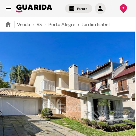
Fatura
Venda
›
RS
›
Porto Alegre
›
Jardim Isabel