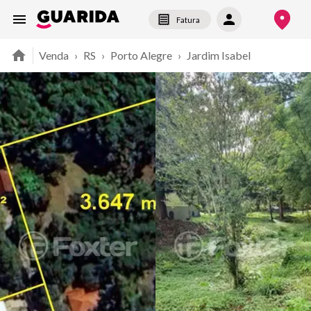
Fatura
Venda
›
RS
›
Porto Alegre
›
Jardim Isabel