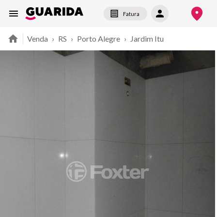
Fatura
Venda
›
RS
›
Porto Alegre
›
Jardim Itu