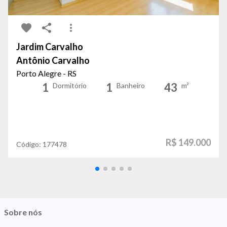
Jardim Carvalho
Antônio Carvalho
Porto Alegre - RS
1
1
43
Dormitório
Banheiro
m²
R$ 149.000
Código:
177478
Sobre nós