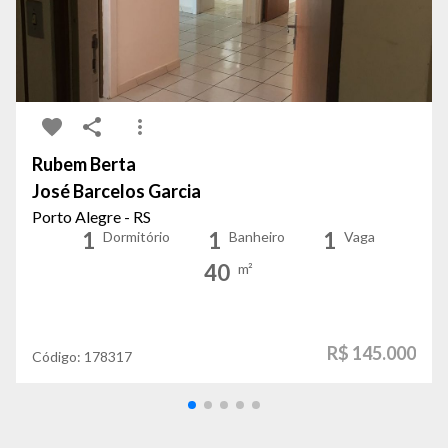
Rubem Berta
José Barcelos Garcia
Porto Alegre - RS
1
1
1
Dormitório
Banheiro
Vaga
40
m²
R$ 145.000
Código:
178317