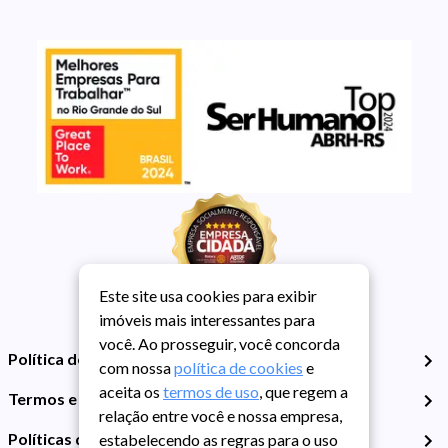
Este site usa cookies para exibir
imóveis mais interessantes para
você. Ao prosseguir, você concorda
Política de Privacidade
com nossa
política de cookies
e
aceita os
termos de uso
, que regem a
Termos e Condições de Uso
relação entre você e nossa empresa,
Políticas de Cookies
estabelecendo as regras para o uso