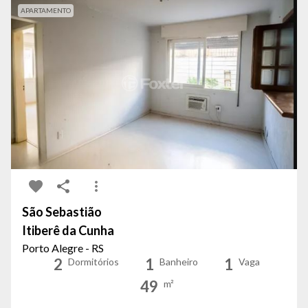
APARTAMENTO
São Sebastião
Itiberê da Cunha
Porto Alegre - RS
2
1
1
Dormitórios
Banheiro
Vaga
49
m²