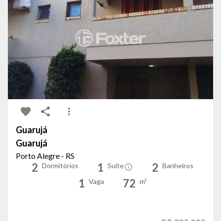
Guarujá
Guarujá
Porto Alegre - RS
2
1
2
Dormitórios
Suíte
Banheiros
1
72
Vaga
m²