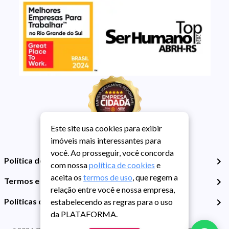
Este site usa cookies para exibir
imóveis mais interessantes para
você. Ao prosseguir, você concorda
Política de Privacidade
com nossa
política de cookies
e
aceita os
termos de uso
, que regem a
Termos e Condições de Uso
relação entre você e nossa empresa,
Políticas de Cookies
estabelecendo as regras para o uso
da PLATAFORMA.