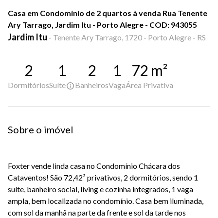
Casa em Condomínio de 2 quartos à venda Rua Tenente
Ary Tarrago, Jardim Itu - Porto Alegre - COD: 943055
Jardim Itu
-
Tenente Ary Tarrago, 1720 - Porto Alegre - RS
2
1
2
1
72
m²
Dormitórios
Suíte
Banheiros
Vaga
Área Privativa
Sobre o imóvel
Foxter vende linda casa no Condomínio Chácara dos
Cataventos! São 72,42² privativos, 2 dormitórios, sendo 1
suíte, banheiro social, living e cozinha integrados, 1 vaga
ampla, bem localizada no condomínio. Casa bem iluminada,
com sol da manhã na parte da frente e sol da tarde nos