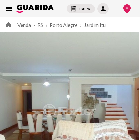
Fatura
Venda
›
RS
›
Porto Alegre
›
Jardim Itu