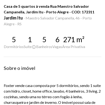
Casa de 5 quartos à venda Rua Maestro Salvador
Campanella, Jardim Itu - Porto Alegre - COD: 172311
Jardim Itu
-
Maestro Salvador Campanella, 46 - Porto
Alegre - RS
5
1
5
6
271
m²
Dormitórios
Suíte
Banheiros
Vagas
Área Privativa
Sobre o imóvel
Foxter vende casa composta por 5 dormitórios, sendo 1 suíte
com hidro, closet, home office, lavabo, 4 banheiros, 3 living, 2
cozinhas, sendo uma no térreo com fogão à lenha,
churrasqueira e jardim de inverno. O imóvel possui sala de