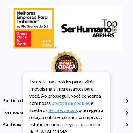
Este site usa cookies para exibir
imóveis mais interessantes para
você. Ao prosseguir, você concorda
Política de Privacidade
com nossa
política de cookies
e
aceita os
termos de uso
, que regem a
Termos e Condições de Uso
relação entre você e nossa empresa,
Políticas de Cookies
estabelecendo as regras para o uso
da PLATAFORMA.