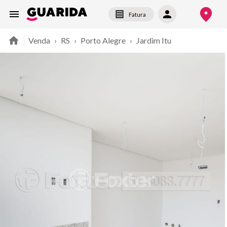
Fatura
Venda
›
RS
›
Porto Alegre
›
Jardim Itu