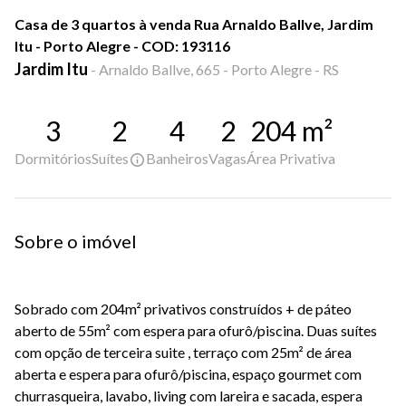
Casa de 3 quartos à venda Rua Arnaldo Ballve, Jardim
Itu - Porto Alegre - COD: 193116
Jardim Itu
-
Arnaldo Ballve, 665 - Porto Alegre - RS
3
2
4
2
204
m²
Dormitórios
Suítes
Banheiros
Vagas
Área Privativa
Sobre o imóvel
Sobrado com 204m² privativos construídos + de páteo
aberto de 55m² com espera para ofurô/piscina. Duas suítes
com opção de terceira suite , terraço com 25m² de área
aberta e espera para ofurô/piscina, espaço gourmet com
churrasqueira, lavabo, living com lareira e sacada, espera