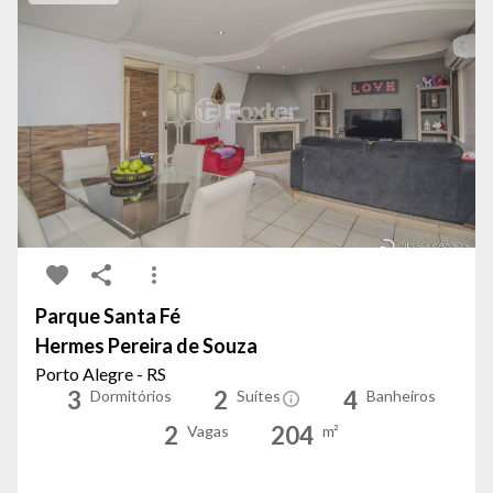
Parque Santa Fé
Hermes Pereira de Souza
Porto Alegre - RS
3
2
4
Dormitórios
Suítes
Banheiros
2
204
Vagas
m²