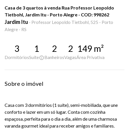
Casa de 3 quartos à venda Rua Professor Leopoldo
Tietbohl, Jardim Itu - Porto Alegre - COD: 998262
Jardim Itu
-
Professor Leopoldo Tietbohl, 525 - Porto
Alegre - RS
3
1
2
2
149
m²
Dormitórios
Suíte
Banheiros
Vagas
Área Privativa
Sobre o imóvel
Casa com 3 dormitórios (1 suíte), semi-mobiliada, que une
conforto e lazer em um só lugar. Conta com cozinha
espaçosa, perfeita para o dia a dia, além de uma charmosa
varanda gourmet ideal para receber amigos e familiares.