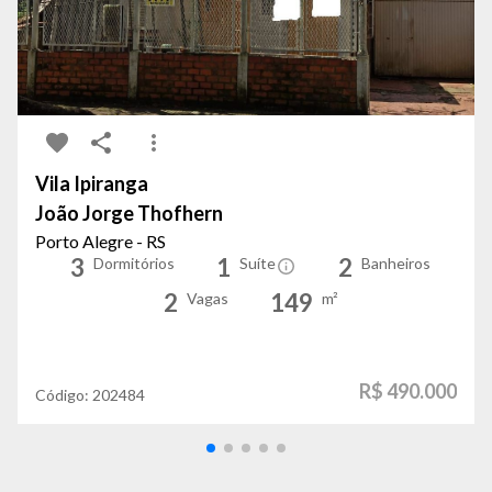
Vila Ipiranga
João Jorge Thofhern
Porto Alegre - RS
3
1
2
Dormitórios
Suíte
Banheiros
2
149
Vagas
m²
R$ 490.000
Código:
202484