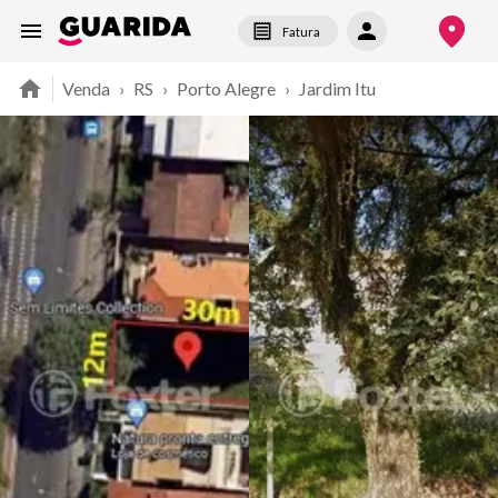
Fatura
Venda
›
RS
›
Porto Alegre
›
Jardim Itu