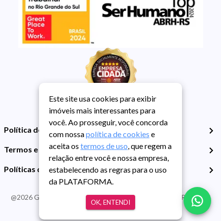
Este site usa cookies para exibir
imóveis mais interessantes para
você. Ao prosseguir, você concorda
Política de Privacidade
com nossa
política de cookies
e
aceita os
termos de uso
, que regem a
Termos e Condições de Uso
relação entre você e nossa empresa,
Políticas de Cookies
estabelecendo as regras para o uso
da PLATAFORMA.
@
2026
Guarida Imóvel. Todos os direitos reservados. CRECI RS -
OK, ENTENDI
413J | CNPJ Guarida: 89.398.606/0001-30