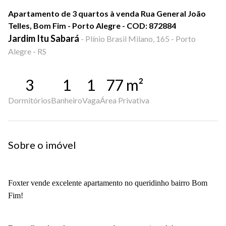
Apartamento de 3 quartos à venda Rua General João
Telles, Bom Fim - Porto Alegre - COD: 872884
Jardim Itu Sabará
-
Plínio Brasil Milano, 165 - Porto
Alegre - RS
3
1
1
77
m²
Dormitórios
Banheiro
Vaga
Área Privativa
Sobre o imóvel
Foxter vende excelente apartamento no queridinho bairro Bom
Fim!