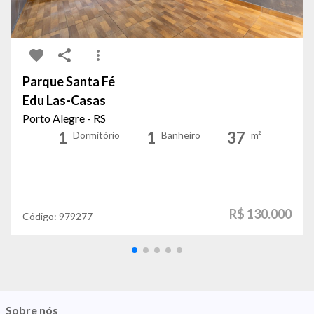
Parque Santa Fé
Edu Las-Casas
Porto Alegre - RS
1
1
37
Dormitório
Banheiro
m²
R$ 130.000
Código:
979277
Sobre nós