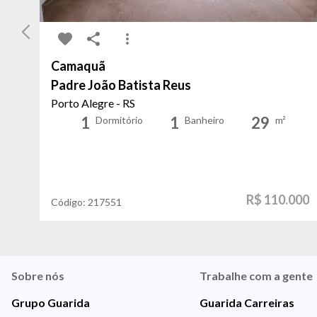
Camaquã
Padre João Batista Reus
Porto Alegre - RS
1
1
29
Dormitório
Banheiro
m²
R$ 110.000
Código:
217551
Sobre nós
Trabalhe com a gente
Grupo Guarida
Guarida Carreiras