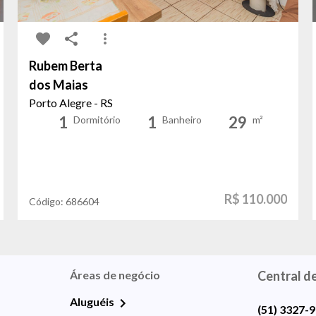
Rubem Berta
dos Maias
Porto Alegre - RS
1
1
29
Dormitório
Banheiro
m²
R$ 110.000
Código:
686604
Áreas de negócio
Central d
Aluguéis
(51) 3327-