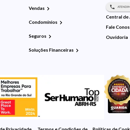
ATENDIM
Vendas
Central de
Condomínios
Fale Cono
Seguros
Ouvidoria
Soluções Financeiras
 de Privacidade
Termos e Condições de Uso
Políticas de Cook