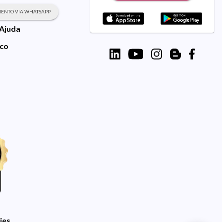
ENTO VIA WHATSAPP
 Ajuda
sco
ies