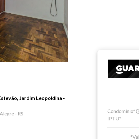
stevão, Jardim Leopoldina -
Condomínio*
Alegre - RS
IPTU*
*Val