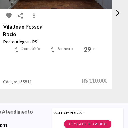
Vila João Pessoa
C
Rocio
To
Porto Alegre - RS
Po
1
1
29
Dormitório
Banheiro
m²
R$ 110.000
Código:
185811
Có
e Atendimento
AGÊNCIA VIRTUAL
ACESSE A AGÊNCIA VIRTUAL
9001