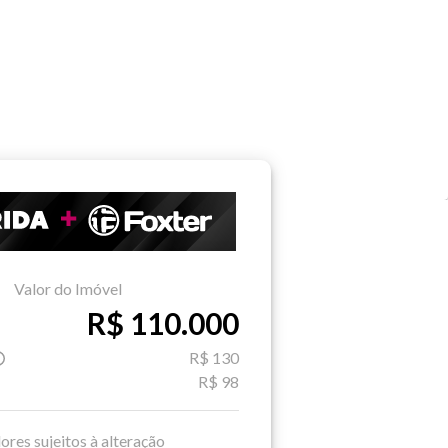
Valor do Imóvel
R$ 110.000
R$ 130
R$ 98
ores sujeitos à alteração