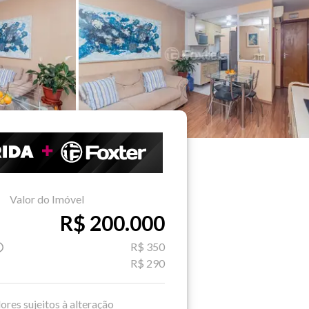
Valor do Imóvel
R$ 200.000
R$ 350
R$ 290
ores sujeitos à alteração