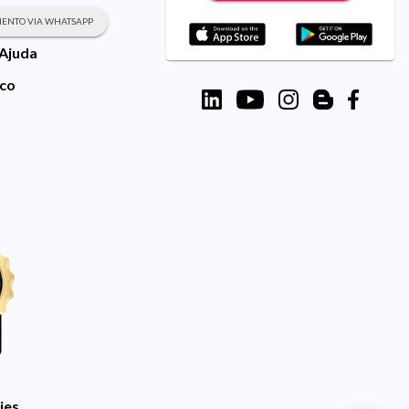
ENTO VIA WHATSAPP
 Ajuda
sco
ies