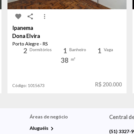
Ipanema
Dona Elvira
Porto Alegre - RS
2
1
1
Dormitórios
Banheiro
Vaga
38
m²
R$ 200.000
Código:
1015673
Áreas de negócio
Central d
Aluguéis
(51) 3327-