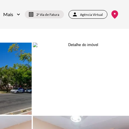
Mais
2ª Via de Fatura
Agência Virtual