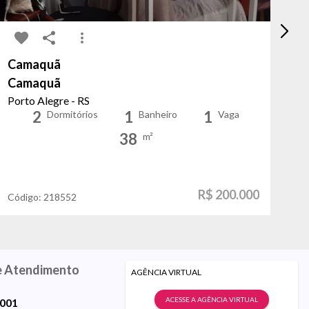
Camaquã
Sa
Camaquã
Fi
Porto Alegre - RS
Po
2
1
1
Dormitórios
Banheiro
Vaga
38
m²
R$ 200.000
Código:
218552
Có
e Atendimento
AGÊNCIA VIRTUAL
ACESSE A AGÊNCIA VIRTUAL
9001