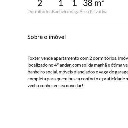
2
1
1
38
m²
Dormitórios
Banheiro
Vaga
Área Privativa
Sobre o imóvel
Foxter
vende apartamento com 2 dormitórios. Imóve
localizado no 4º andar, com sol da manhã e ótima ve
banheiro social, móveis planejados e vaga de gara
completa para quem busca conforto e praticidade no 
venha conhecer seu novo lar!