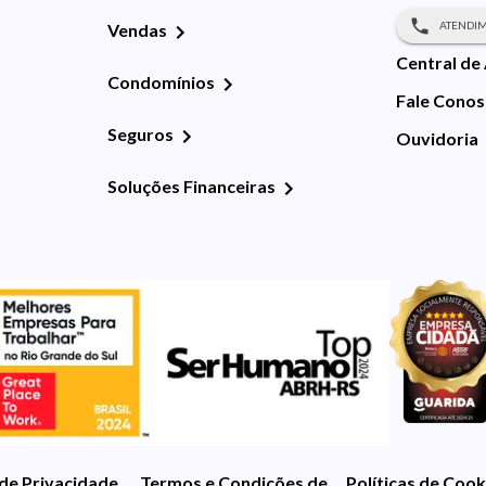
ATENDIM
Vendas
Central de
Condomínios
Fale Cono
Seguros
Ouvidoria
Soluções Financeiras
 de Privacidade
Termos e Condições de Uso
Políticas de Cook