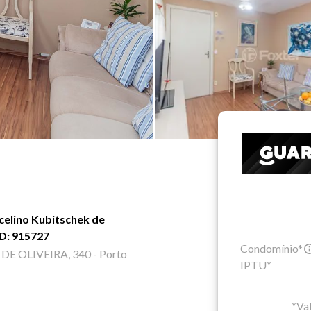
celino Kubitschek de
OD: 915727
Condomínio*
 OLIVEIRA, 340 - Porto
IPTU*
*Val