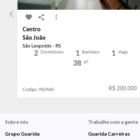
Centro
São João
São Leopoldo - RS
2
1
1
Dormitórios
Banheiro
Vaga
38
m²
R$ 200.000
Código:
982460
Sobre nós
Trabalhe com a gente
Grupo Guarida
Guarida Carreiras