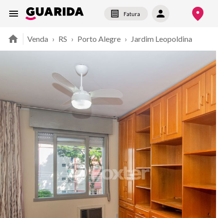
Fatura
Venda
›
RS
›
Porto Alegre
›
Jardim Leopoldina