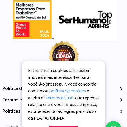
Este site usa cookies para exibir
imóveis mais interessantes para
você. Ao prosseguir, você concorda
Política de Privacidade
com nossa
política de cookies
e
aceita os
termos de uso
, que regem a
Termos e Condições de Uso
relação entre você e nossa empresa,
Políticas de Cookies
estabelecendo as regras para o uso
da PLATAFORMA.
@
2026
Guarida Imóvel. Todos os direitos reservados. CRECI RS -