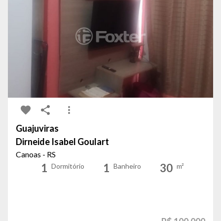
Guajuviras
Dirneide Isabel Goulart
Canoas - RS
1
1
30
Dormitório
Banheiro
m²