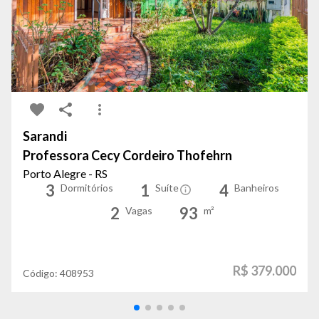
Sarandi
Professora Cecy Cordeiro Thofehrn
Porto Alegre - RS
3
1
4
Dormitórios
Suíte
Banheiros
2
93
Vagas
m²
R$ 379.000
Código:
408953