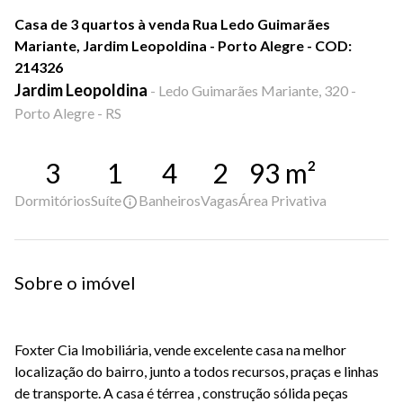
Casa de 3 quartos à venda Rua Ledo Guimarães
Mariante, Jardim Leopoldina - Porto Alegre - COD:
214326
Jardim Leopoldina
-
Ledo Guimarães Mariante, 320 -
Porto Alegre - RS
3
1
4
2
93
m²
Dormitórios
Suíte
Banheiros
Vagas
Área Privativa
Sobre o imóvel
Foxter Cia Imobiliária, vende excelente casa na melhor
localização do bairro, junto a todos recursos, praças e linhas
de transporte. A casa é térrea , construção sólida peças