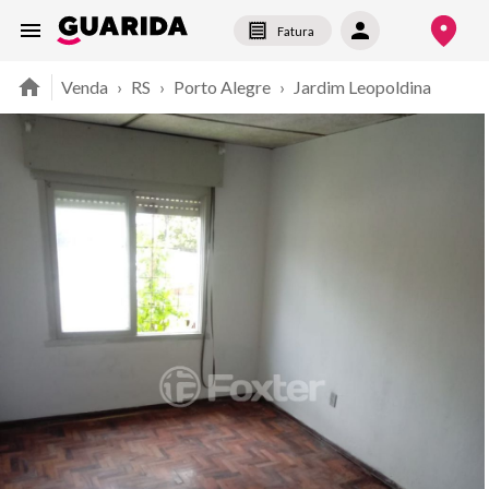
Fatura
Venda
›
RS
›
Porto Alegre
›
Jardim Leopoldina