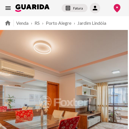
Fatura
Venda
›
RS
›
Porto Alegre
›
Jardim Lindóia