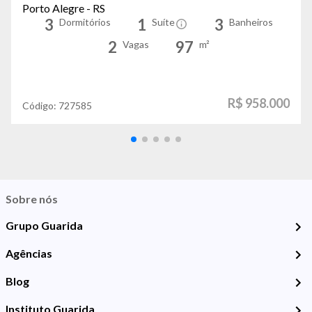
Porto Alegre - RS
3
1
3
Dormitórios
Suíte
Banheiros
2
97
Vagas
m²
R$ 958.000
Código:
727585
Sobre nós
Grupo Guarida
Agências
Blog
Instituto Guarida