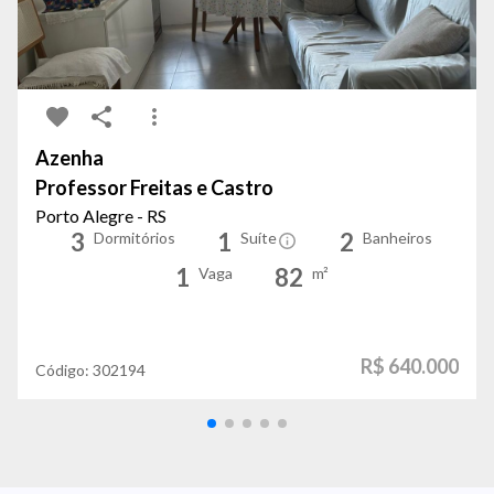
Azenha
Professor Freitas e Castro
Porto Alegre - RS
3
1
2
Dormitórios
Suíte
Banheiros
1
82
Vaga
m²
R$ 640.000
Código:
302194