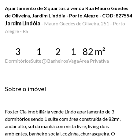
Apartamento de 3 quartos à venda Rua Mauro Guedes
de Oliveira, Jardim Lindóia - Porto Alegre - COD: 827554
Jardim Lindóia
-
Mauro Guedes de Oliveira, 251 - Porto
Alegre - RS
3
1
2
1
82
m²
Dormitórios
Suíte
Banheiros
Vaga
Área Privativa
Sobre o imóvel
Foxter Cia imobiliária vende Lindo apartamento de 3
dormitórios sendo 1 suíte com área construída de 82m²,
andar alto, sol da manhã com vista livre, living dois
ambientes, banheiro social, cozinha, churrasqueira. O