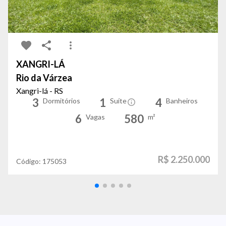
XANGRI-LÁ
Rio da Várzea
Xangri-lá - RS
3
1
4
Dormitórios
Suíte
Banheiros
6
580
Vagas
m²
R$ 2.250.000
Código:
175053