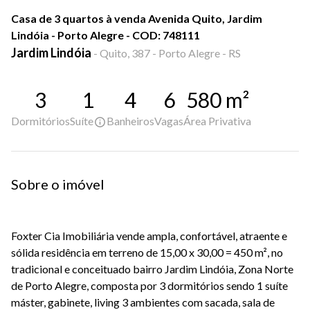
Casa de 3 quartos à venda Avenida Quito, Jardim
Lindóia - Porto Alegre - COD: 748111
Jardim Lindóia
-
Quito, 387 - Porto Alegre - RS
3
1
4
6
580
m²
Dormitórios
Suíte
Banheiros
Vagas
Área Privativa
Sobre o imóvel
Foxter Cia Imobiliária vende ampla, confortável, atraente e
sólida residência em terreno de 15,00 x 30,00 = 450 m², no
tradicional e conceituado bairro Jardim Lindóia, Zona Norte
de Porto Alegre, composta por 3 dormitórios sendo 1 suíte
máster, gabinete, living 3 ambientes com sacada, sala de