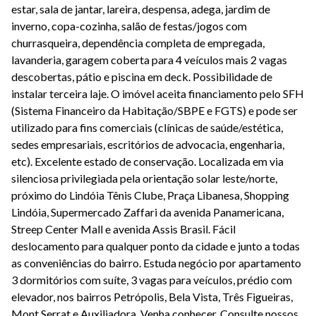
estar, sala de jantar, lareira, despensa, adega, jardim de
inverno, copa-cozinha, salão de festas/jogos com
churrasqueira, dependência completa de empregada,
lavanderia, garagem coberta para 4 veículos mais 2 vagas
descobertas, pátio e piscina em deck. Possibilidade de
instalar terceira laje. O imóvel aceita financiamento pelo SFH
(Sistema Financeiro da Habitação/SBPE e FGTS) e pode ser
utilizado para fins comerciais (clínicas de saúde/estética,
sedes empresariais, escritórios de advocacia, engenharia,
etc). Excelente estado de conservação. Localizada em via
silenciosa privilegiada pela orientação solar leste/norte,
próximo do Lindóia Tênis Clube, Praça Libanesa, Shopping
Lindóia, Supermercado Zaffari da avenida Panamericana,
Streep Center Mall e avenida Assis Brasil. Fácil
deslocamento para qualquer ponto da cidade e junto a todas
as conveniências do bairro. Estuda negócio por apartamento
3 dormitórios com suíte, 3 vagas para veículos, prédio com
elevador, nos bairros Petrópolis, Bela Vista, Três Figueiras,
Mont Serrat e Auxiliadora. Venha conhecer. Consulte nossos