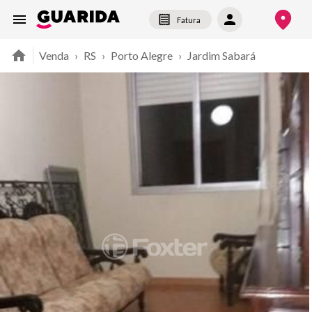
Fatura
Venda
›
RS
›
Porto Alegre
›
Jardim Sabará