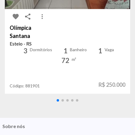
Olímpica
Santana
Esteio - RS
3
1
1
Dormitórios
Banheiro
Vaga
72
m²
R$ 250.000
Código:
881901
Sobre nós