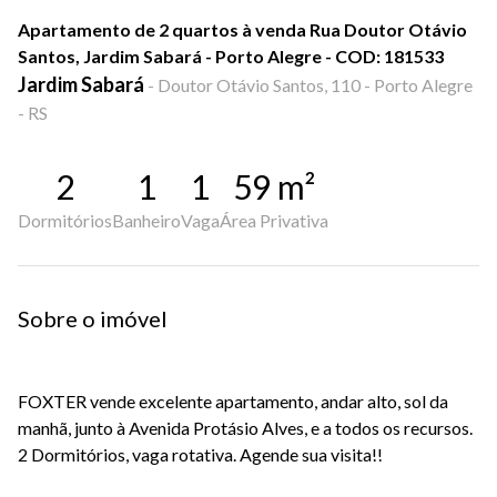
Apartamento de 2 quartos à venda Rua Doutor Otávio
Santos, Jardim Sabará - Porto Alegre - COD: 181533
Jardim Sabará
-
Doutor Otávio Santos, 110 - Porto Alegre
- RS
2
1
1
59
m²
Dormitórios
Banheiro
Vaga
Área Privativa
Sobre o imóvel
FOXTER vende excelente apartamento, andar alto, sol da
manhã, junto à Avenida Protásio Alves, e a todos os recursos.
2 Dormitórios, vaga rotativa. Agende sua visita!!