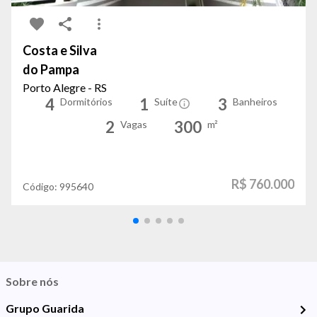
Costa e Silva
do Pampa
Porto Alegre - RS
4
1
3
Dormitórios
Suíte
Banheiros
2
300
Vagas
m²
R$ 760.000
Código:
995640
Sobre nós
Grupo Guarida