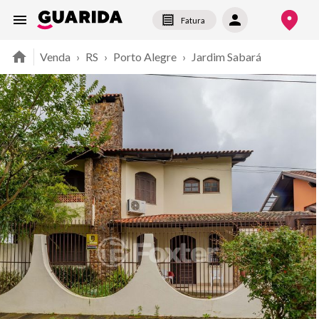
Fatura
Venda
›
RS
›
Porto Alegre
›
Jardim Sabará