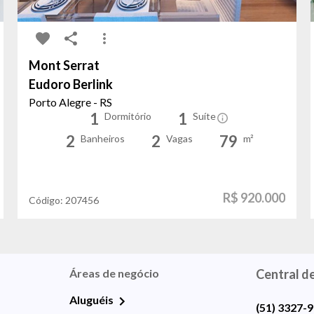
Mont Serrat
Eudoro Berlink
Porto Alegre - RS
1
1
Dormitório
Suíte
2
2
79
Banheiros
Vagas
m²
R$ 920.000
Código:
207456
Áreas de negócio
Central d
Aluguéis
(51) 3327-