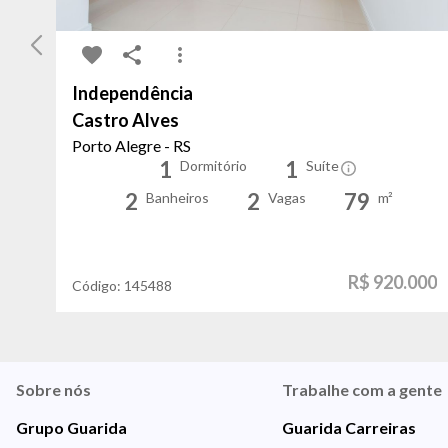
Independência
Castro Alves
Porto Alegre - RS
1
1
Dormitório
Suíte
2
2
79
Banheiros
Vagas
m²
R$ 920.000
Código:
145488
Sobre nós
Trabalhe com a gente
Grupo Guarida
Guarida Carreiras