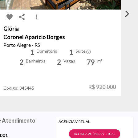
Glória
Bo
Coronel Aparício Borges
To
Porto Alegre - RS
Po
1
1
Dormitório
Suíte
2
2
79
Banheiros
Vagas
m²
R$ 920.000
Código:
345445
Có
e Atendimento
AGÊNCIA VIRTUAL
ACESSE A AGÊNCIA VIRTUAL
9001