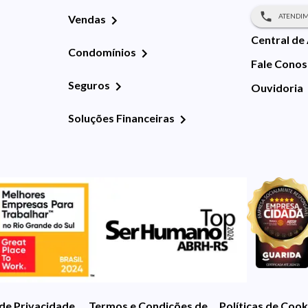
ATENDIM
Vendas
Central de
Condomínios
Fale Cono
Seguros
Ouvidoria
Soluções Financeiras
 de Privacidade
Termos e Condições de Uso
Políticas de Cook