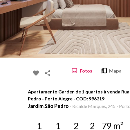
Fotos
Mapa
Apartamento Garden de 1 quartos à venda Rua 
Pedro - Porto Alegre - COD: 996319
Jardim São Pedro
-
Ricalde Marques, 245 - Porto
1
1
2
2
79
m²