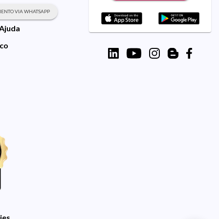
ENTO VIA WHATSAPP
 Ajuda
sco
ies