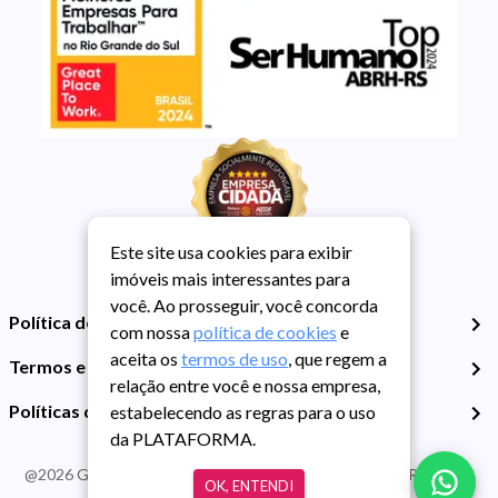
Este site usa cookies para exibir
imóveis mais interessantes para
você. Ao prosseguir, você concorda
Política de Privacidade
com nossa
política de cookies
e
aceita os
termos de uso
, que regem a
Termos e Condições de Uso
relação entre você e nossa empresa,
Políticas de Cookies
estabelecendo as regras para o uso
da PLATAFORMA.
@
2026
Guarida Imóvel. Todos os direitos reservados. CRECI RS -
OK, ENTENDI
413J | CNPJ Guarida: 89.398.606/0001-30