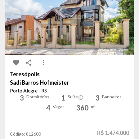
Teresópolis
Sadi Barros Hofmeister
Porto Alegre - RS
3
1
3
Dormitórios
Suíte
Banheiros
4
360
Vagas
m²
R$ 1.474.000
Código:
812600