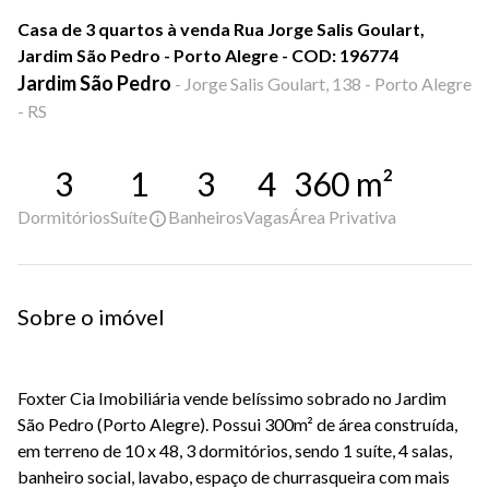
Casa de 3 quartos à venda Rua Jorge Salis Goulart,
Jardim São Pedro - Porto Alegre - COD: 196774
Jardim São Pedro
-
Jorge Salis Goulart, 138 - Porto Alegre
- RS
3
1
3
4
360
m²
Dormitórios
Suíte
Banheiros
Vagas
Área Privativa
Sobre o imóvel
Foxter Cia Imobiliária vende belíssimo sobrado no Jardim
São Pedro (Porto Alegre). Possui 300m² de área construída,
em terreno de 10 x 48, 3 dormitórios, sendo 1 suíte, 4 salas,
banheiro social, lavabo, espaço de churrasqueira com mais