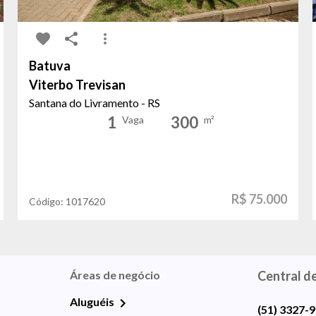
Batuva
Viterbo Trevisan
Santana do Livramento - RS
1
300
Vaga
m²
R$ 75.000
Código:
1017620
Áreas de negócio
Central d
Aluguéis
(51) 3327-