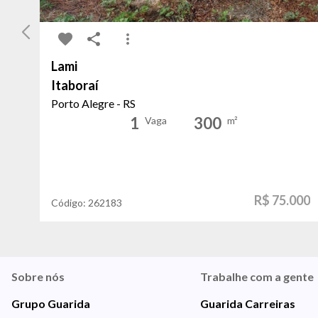
Lami
Itaboraí
Porto Alegre - RS
1
300
Vaga
m²
R$ 75.000
Código:
262183
Sobre nós
Trabalhe com a gente
Grupo Guarida
Guarida Carreiras