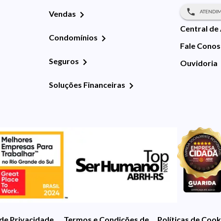
ATENDIM
Vendas
Central de
Condomínios
Fale Cono
Seguros
Ouvidoria
Soluções Financeiras
 de Privacidade
Termos e Condições de Uso
Políticas de Cook