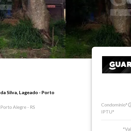
da Silva, Lageado - Porto
Condomínio*
 Porto Alegre - RS
IPTU*
*Val