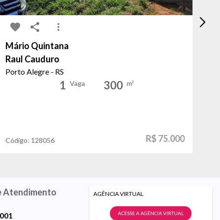
Mário Quintana
Má
Raul Cauduro
Ra
Porto Alegre - RS
Po
1
300
Vaga
m²
R$ 75.000
Código:
128056
Có
e Atendimento
AGÊNCIA VIRTUAL
ACESSE A AGÊNCIA VIRTUAL
9001