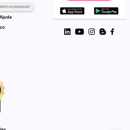
ENTO VIA WHATSAPP
 Ajuda
sco
ies