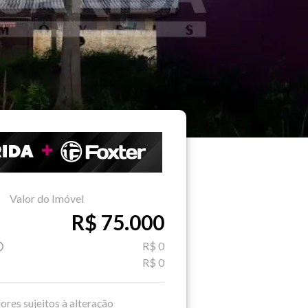
Valor do Imóvel
R$ 75.000
R$ 0
R$ 0
ores sujeitos à alteração