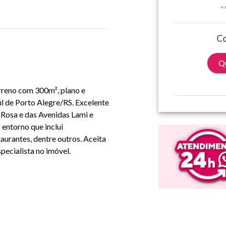
*
Co
Qu
erreno com 300m², plano e
ul de Porto Alegre/RS. Excelente
 Rosa e das Avenidas Lami e
 entorno que inclui
taurantes, dentre outros. Aceita
pecialista no imóvel.