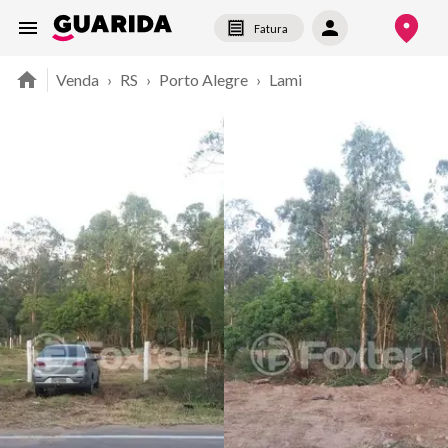
Fatura
Venda
›
RS
›
Porto Alegre
›
Lami