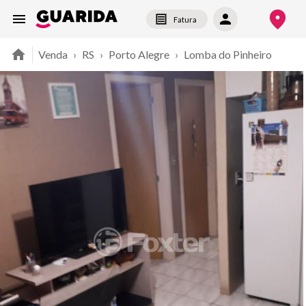
Fatura
Venda
›
RS
›
Porto Alegre
›
Lomba do Pinheiro