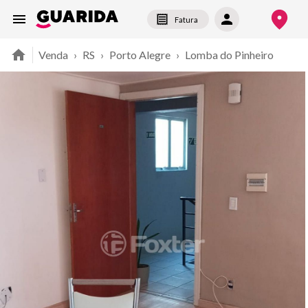
Fatura
Venda
›
RS
›
Porto Alegre
›
Lomba do Pinheiro