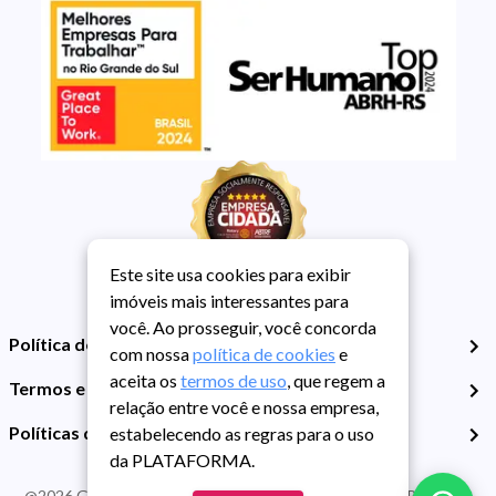
Este site usa cookies para exibir
imóveis mais interessantes para
você. Ao prosseguir, você concorda
Política de Privacidade
com nossa
política de cookies
e
aceita os
termos de uso
, que regem a
Termos e Condições de Uso
relação entre você e nossa empresa,
Políticas de Cookies
estabelecendo as regras para o uso
da PLATAFORMA.
@
2026
Guarida Imóvel. Todos os direitos reservados. CRECI RS -