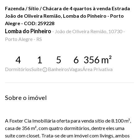
Fazenda / Sítio / Chácara de 4 quartos à venda Estrada
João de Oliveira Remião, Lomba do Pinheiro - Porto
Alegre - COD: 259228
Lomba do Pinheiro
-
João de Oliveira Remião, 10730 -
Porto Alegre - RS
4
1
5
6
356
m²
Dormitórios
Suíte
Banheiros
Vagas
Área Privativa
Sobre o imóvel
A Foxter Cia Imobiliária oferta para venda sítio de 8.100 m²,
casa de 356 m², com quatro dormitórios, dentre eles uma
suíte com closet. Trata-se de um imóvel com livings, ambos