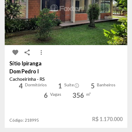
Sítio Ipiranga
Dom Pedro I
Cachoeirinha - RS
4
1
5
Dormitórios
Suíte
Banheiros
6
356
Vagas
m²
R$ 1.170.000
Código:
218995