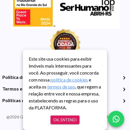
Este site usa cookies para exibir
imóveis mais interessantes para
você. Ao prosseguir, você concorda
Política de Privacidade
com nossa
política de cookies
e
aceita os
termos de uso
, que regem a
Termos e Condições de Uso
relação entre você e nossa empresa,
Políticas de Cookies
estabelecendo as regras para o uso
da PLATAFORMA.
@
2026
Guarida Imóvel. Todos os direitos reservados. CRECI RS -
OK, ENTENDI
413J | CNPJ Guarida: 89.398.606/0001-30