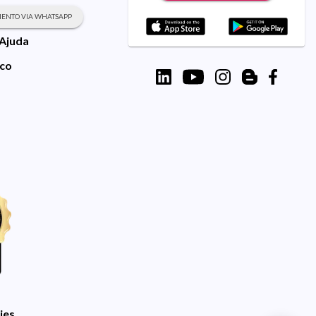
ENTO VIA WHATSAPP
 Ajuda
sco
ies