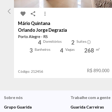
Mário Quintana
Orlando Jorge Degrazia
Porto Alegre - RS
4
2
Dormitórios
Suítes
3
4
268
Banheiros
Vagas
m²
R$ 890.000
Código:
212456
Sobre nós
Trabalhe com a gente
Grupo Guarida
Guarida Carreiras