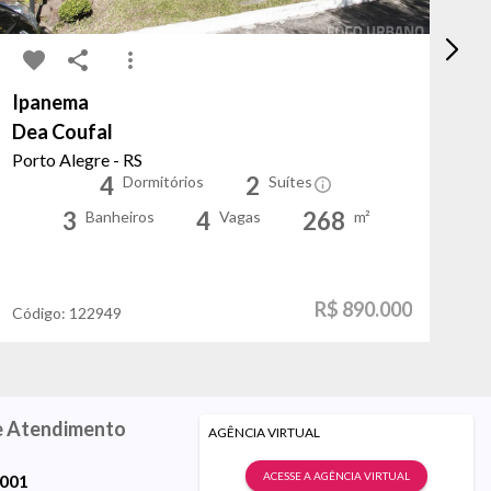
Ipanema
Sa
Dea Coufal
Gi
Porto Alegre - RS
Po
4
2
Dormitórios
Suítes
3
4
268
Banheiros
Vagas
m²
R$ 890.000
Código:
122949
Có
e Atendimento
AGÊNCIA VIRTUAL
ACESSE A AGÊNCIA VIRTUAL
9001