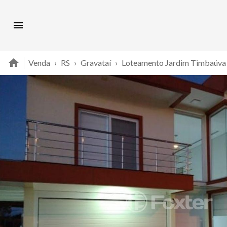
Venda
›
RS
›
Gravataí
›
Loteamento Jardim Timbaúva