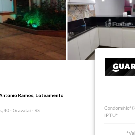
 Antônio Ramos, Loteamento
Condomínio*
 40 - Gravataí - RS
IPTU*
*Val