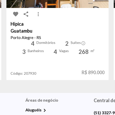
Hípica
Guatambu
Porto Alegre - RS
4
2
Dormitórios
Suítes
3
4
268
Banheiros
Vagas
m²
R$ 890.000
Código:
207930
Áreas de negócio
Central d
Aluguéis
(51) 3327-