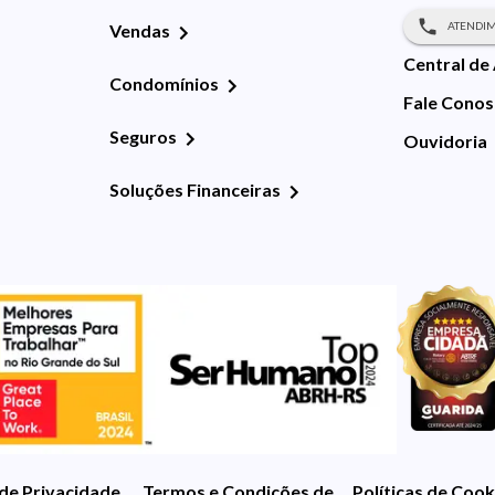
ATENDIM
Vendas
Central de
Condomínios
Fale Cono
Seguros
Ouvidoria
Soluções Financeiras
 de Privacidade
Termos e Condições de Uso
Políticas de Cook