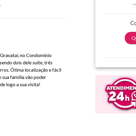
a
*
Co
Qu
 Gravataí, no Condomínio
endo dois dele suíte, três
os. Ótima localização e fácil
e sua família vão poder
e logo a sua visita!